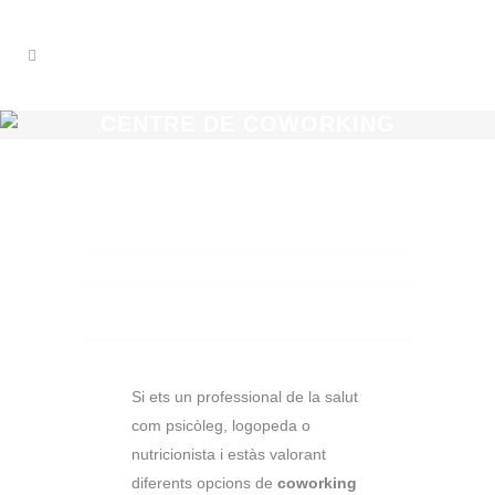
CENTRE DE COWORKING
PER A PSICÒLEGS A
BADALONA
Coworking para psicólogos,
logopedas y dietistas
Si ets un professional de la salut
com psicòleg, logopeda o
nutricionista i estàs valorant
diferents opcions de
coworking