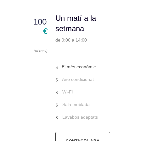
Un matí a la
100
setmana
€
de 9:00 a 14:00
(al mes)
El més econòmic
Aire condicionat
Wi-Fi
Sala moblada
Lavabos adaptats