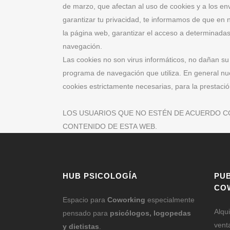
de marzo, que afectan al uso de cookies y a los en
garantizar tu privacidad, te informamos de que en 
la página web, garantizar el acceso a determinadas
navegación.
Las cookies no son virus informáticos, no dañan su
programa de navegación que utiliza. En general nue
cookies estrictamente necesarias, para la prestación
LOS USUARIOS QUE NO ESTÉN DE ACUERDO CON
CONTENIDO DE ESTA WEB.
HUB PSICOLOGÍA
PU
CO
Espacio para
Coworking
especialmente
Alqu
pensado para
psicólogos, logopedas
vent
y dietistas
.