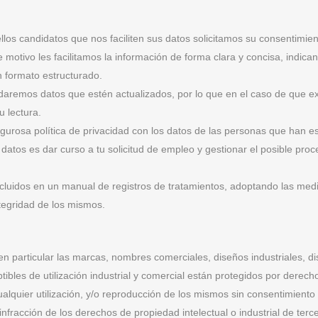
os candidatos que nos faciliten sus datos solicitamos su consentimien
 motivo les facilitamos la información de forma clara y concisa, indic
n formato estructurado.
rdaremos datos que estén actualizados, por lo que en el caso de que 
u lectura.
rosa política de privacidad con los datos de las personas que han e
s datos es dar curso a tu solicitud de empleo y gestionar el posible proc
cluidos en un manual de registros de tratamientos, adoptando las medid
ntegridad de los mismos.
 particular las marcas, nombres comerciales, diseños industriales, dise
ibles de utilización industrial y comercial están protegidos por derech
lquier utilización, y/o reproducción de los mismos sin consentimient
racción de los derechos de propiedad intelectual o industrial de terce