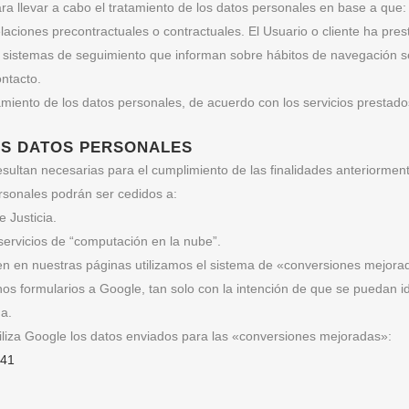
 llevar a cabo el tratamiento de los datos personales en base a que:
elaciones precontractuales o contractuales. El Usuario o cliente ha pr
 sistemas de seguimiento que informan sobre hábitos de navegación se
ontacto.
amiento de los datos personales, de acuerdo con los servicios prestado
OS DATOS PERSONALES
esultan necesarias para el cumplimiento de las finalidades anteriormen
rsonales podrán ser cedidos a:
 Justicia.
servicios de “computación en la nube”.
cen en nuestras páginas utilizamos el sistema de «conversiones mejo
hos formularios a Google, tan solo con la intención de que se puedan id
a.
iliza Google los datos enviados para las «conversiones mejoradas»:
941