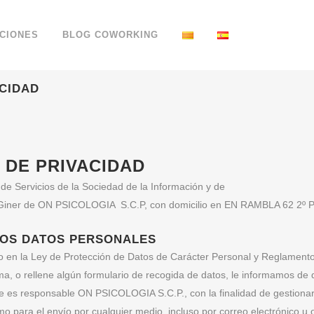
CIONES
BLOG COWORKING
ACIDAD
 DE PRIVACIDAD
 de Servicios de la Sociedad de la Información y de
Giner de ON PSICOLOGIA S.C.P, con domicilio en EN RAMBLA 62 2º PIS
LOS DATOS PERSONALES
o en la Ley de Protección de Datos de Carácter Personal y Reglament
sma, o rellene algún formulario de recogida de datos, le informamos de
ue es responsable ON PSICOLOGIA S.C.P., con la finalidad de gestionar
mo para el envío por cualquier medio, incluso por correo electrónico u