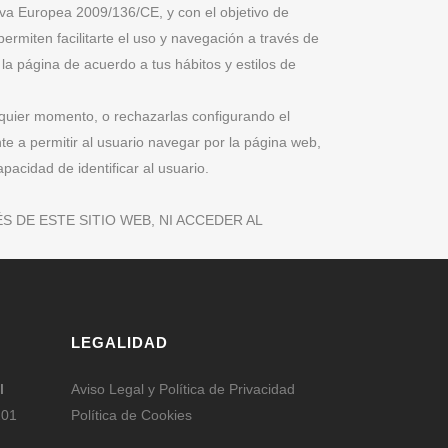
tiva Europea 2009/136/CE, y con el objetivo de
rmiten facilitarte el uso y navegación a través de
la página de acuerdo a tus hábitos y estilos de
lquier momento, o rechazarlas configurando el
te a permitir al usuario navegar por la página web,
pacidad de identificar al usuario.
 DE ESTE SITIO WEB, NI ACCEDER AL
LEGALIDAD
l
Aviso Legal y Política de Privacidad
201
Política de Cookies