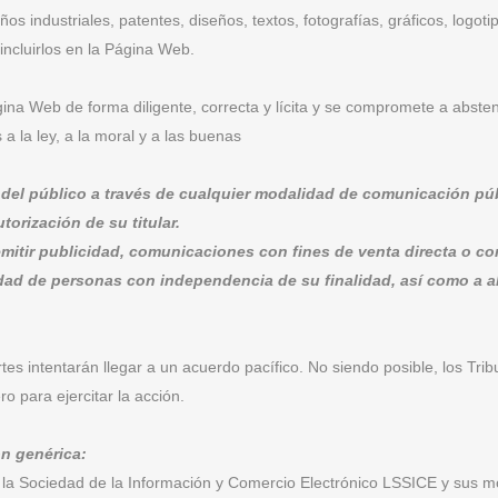
industriales, patentes, diseños, textos, fotografías, gráficos, logoti
incluirlos en la Página Web.
gina Web de forma diligente, correcta y lícita y se compromete a abste
 a la ley, a la moral y a las buenas
eso del público a través de cualquier modalidad de comunicación pú
orización de su titular.
emitir publicidad, comunicaciones con fines de venta directa o con
idad de personas con independencia de su finalidad, así como a a
tes intentarán llegar a un acuerdo pacífico. No siendo posible, los Tr
o para ejercitar la acción.
ón genérica:
 la Sociedad de la Información y Comercio Electrónico LSSICE y sus mo