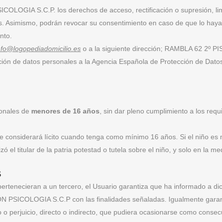
ICOLOGIA S.C.P. los derechos de acceso, rectificación o supresión, limi
s. Asimismo, podrán revocar su consentimiento en caso de que lo hayan
nto.
nfo@logopediadomicilio.es
o a la siguiente dirección; RAMBLA 62 2º PI
cción de datos personales a la Agencia Española de Protección de Dat
sonales de
menores de 16 años
, sin dar pleno cumplimiento a los requ
se considerará lícito cuando tenga como mínimo 16 años. Si el niño es
izó el titular de la patria potestad o tutela sobre el niño, y solo en la m
S
ertenecieran a un tercero, el Usuario garantiza que ha informado a dic
a ON PSICOLOGIA S.C.P con las finalidades señaladas. Igualmente gara
o perjuicio, directo o indirecto, que pudiera ocasionarse como consecu