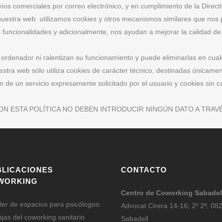
víos comerciales por correo electrónico, y en cumplimiento de la Direc
nuestra web utilizamos cookies y otros mecanismos similares que nos pe
 funcionalidades y adicionalmente, nos ayudan a mejorar la calidad de 
 ordenador ni ralentizan su funcionamiento y puede eliminarlas en cua
stra web sólo utiliza cookies de carácter técnico, destinadas únicamen
 de un servicio expresamente solicitado por el usuario y cookies sin ca
 ESTA POLÍTICA NO DEBEN INTRODUCIR NINGÚN DATO A TRAVÉS
BLICACIONES
CONTACTO
WORKING
Centro de Coworking Sabadel
iler de espacios para psicólogos:
Advocat Cirera 14-16; 2º 2ª, 08
ajas del coworking sanitario
Sabadell