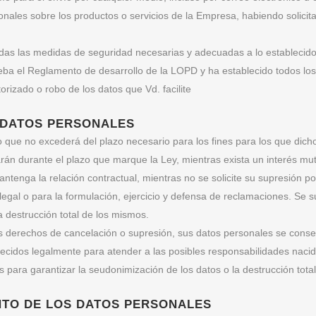
ionales sobre los productos o servicios de la Empresa, habiendo solici
s las medidas de seguridad necesarias y adecuadas a lo establecido
ba el Reglamento de desarrollo de la LOPD y ha establecido todos los
torizado o robo de los datos que Vd. facilite
 DATOS PERSONALES
que no excederá del plazo necesario para los fines para los que dich
arán durante el plazo que marque la Ley, mientras exista un interés mu
antenga la relación contractual, mientras no se solicite su supresión p
 legal o para la formulación, ejercicio y defensa de reclamaciones. S
a destrucción total de los mismos.
los derechos de cancelación o supresión, sus datos personales se cons
blecidos legalmente para atender a las posibles responsabilidades naci
ara garantizar la seudonimización de los datos o la destrucción tota
NTO DE LOS DATOS PERSONALES