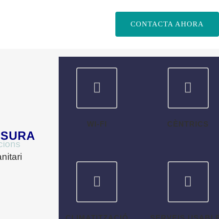
CONTACTA AHORA
WI-FI
CÈNTRICS
ESURA
cions
itari
CLIMATITZACIÓ
SERVEIS USABL