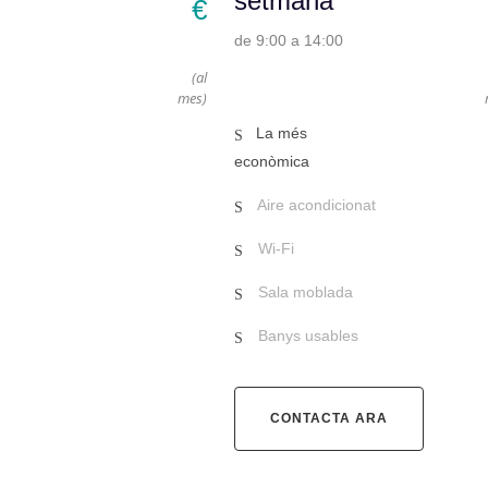
setmana
€
de 9:00 a 14:00
(al
mes)
La més
econòmica
Aire acondicionat
Wi-Fi
Sala moblada
Banys usables
CONTACTA ARA