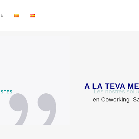
TE
A LA TEVA M
Les nostres solu
ISTES
en Coworking San