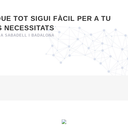
E TOT SIGUI FÀCIL PER A TU
S NECESSITATS
 A SABADELL I BADALONA