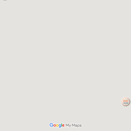
NTACTO
LEGALIDAD
ro de Coworking Sabadell
Aviso Legal y Política de Privac
cat Cirera 14-16; 2º 2ª, 08201
Política de Cookies
dell
ro de Coworking Badalona
ident Companys, 6, 3r 2a, 08911
lona
fono de contacto:
635 708 343
rio de atención telefónica: