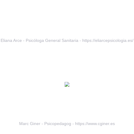
, puc dir que és un espai que, a més d’estar molt ben 
’hi respira un ambient tranquil que el converteix en un ll
com per a les famílies. Opinió a google maps
Eliana Arce - Psicóloga General Sanitaria
-
https://eliarcepsicologia.es/
adalona i la veritat és que tot és molt còmode: tot està 
 està ben preparat tant per treballar amb infants com amb
Marc Giner - Psicopedagog
-
https://www.cginer.es