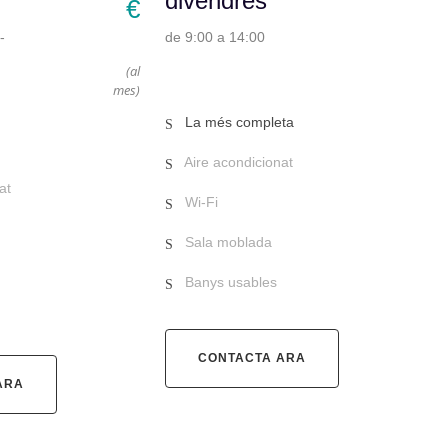
divendres
€
-
de 9:00 a 14:00
(al
mes)
La més completa
Aire acondicionat
at
Wi-Fi
Sala moblada
Banys usables
CONTACTA ARA
ARA