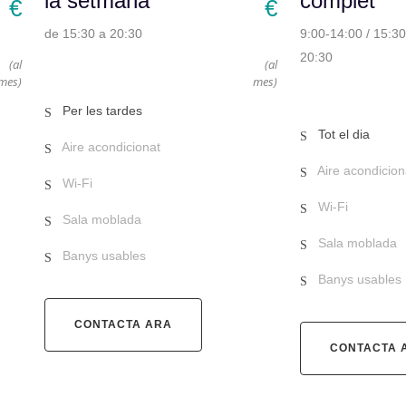
la setmana
complet
€
€
de 15:30 a 20:30
9:00-14:00 / 15:30
20:30
(al
(al
mes)
mes)
Per les tardes
Tot el dia
Aire acondicionat
Aire acondicion
Wi-Fi
Wi-Fi
Sala moblada
Sala moblada
Banys usables
Banys usables
CONTACTA ARA
CONTACTA 