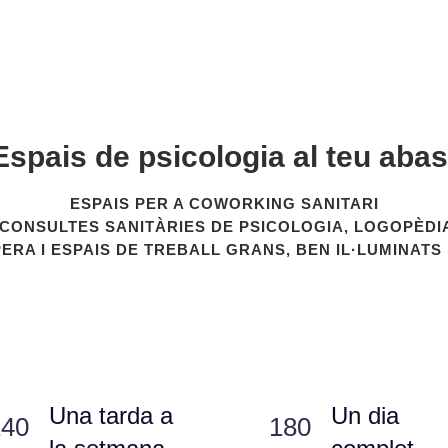
Espais de psicologia al teu abas
 molt professionals. Els despatxos són molt bonics. Opin
2025
ESPAIS PER A COWORKING SANITARI
 CONSULTES SANITÀRIES DE PSICOLOGIA, LOGOPÈDIA
sicòloga General Sanitaria - Google maps 22/07/2025
-
https://marinal
ERA I ESPAIS DE TREBALL GRANS, BEN IL·LUMINATS 
Una tarda a
Un dia
140
180