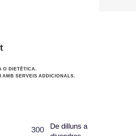
t
ió a google maps del 22 de juliol de
 O DIETÈTICA.
lovet.com/es/inicio/
I AMB SERVEIS ADDICIONALS.
De dilluns a
300