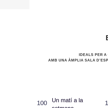
Vaig estar llogant un despatx i són
IDEALS PER A
Marina Romero - P
AMB UNA ÀMPLIA SALA D’ESP
Un matí a la
100