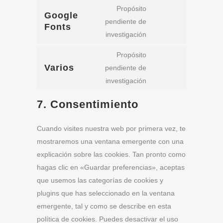
to
sourcebuster-
Propósito
Google
service
js
pendiente de
Fonts
Consent
automattic
investigación
to
service
Propósito
google-
Varios
pendiente de
Consent
fonts
investigación
to
service
7. Consentimiento
varios
Cuando visites nuestra web por primera vez, te
mostraremos una ventana emergente con una
explicación sobre las cookies. Tan pronto como
hagas clic en «Guardar preferencias», aceptas
que usemos las categorías de cookies y
plugins que has seleccionado en la ventana
emergente, tal y como se describe en esta
política de cookies. Puedes desactivar el uso