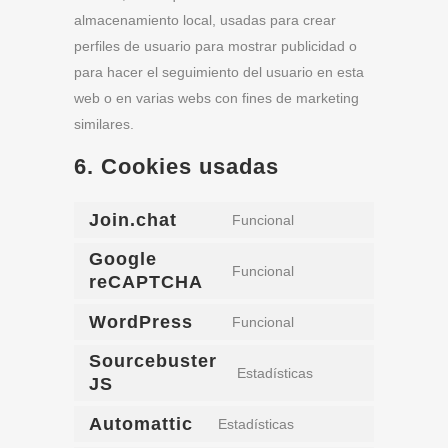
almacenamiento local, usadas para crear
perfiles de usuario para mostrar publicidad o
para hacer el seguimiento del usuario en esta
web o en varias webs con fines de marketing
similares.
6. Cookies usadas
Join.chat
Funcional
Consent
Google
to
Funcional
reCAPTCHA
Consent
service
to
join.chat
WordPress
Funcional
Consent
service
Sourcebuster
to
google-
Estadísticas
JS
Consent
service
recaptcha
to
wordpress
Automattic
Estadísticas
Consent
service