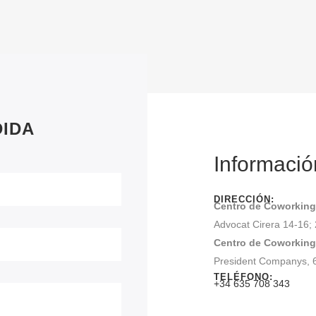
DIDA
Informació
DIRECCIÓN:
Centro de Coworking
Advocat Cirera 14-16; 
Centro de Coworkin
President Companys, 6
TELÉFONO:
+34 635 708 343