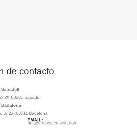
n de contacto
 Sabadell
2º 2ª, 08201 Sabadell
g Badalona
, 3r 2a, 08911 Badalona
EMAIL:
hola@hubpsicologia.com