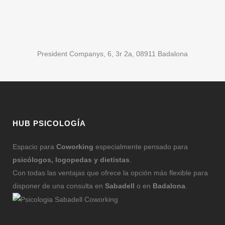
President Companys, 6, 3r 2a, 08911 Badalona
HUB PSICOLOGÍA
Espacio para
Coworking
especialmente pensado para
psicólogos, logopedas y dietistas
.
Con todas las ventajas que ofrece la opción más flexible para
disponer de una consulta en
Sabadell
o en
Badalona
.