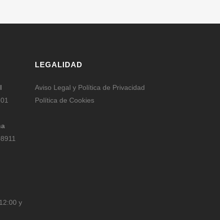
LEGALIDAD
l
Aviso Legal y Política de Privacidad
201
Política de Cookies
na
08911
12:00 y