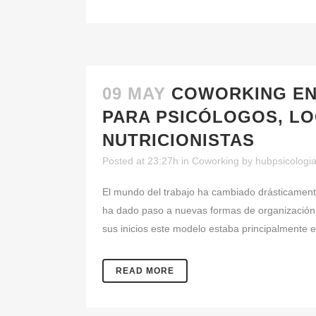
09 MAY
COWORKING EN
PARA PSICÓLOGOS, L
NUTRICIONISTAS
Posted at 23:27h
in
Coworking
by
hubpsicologi
El mundo del trabajo ha cambiado drásticamente 
ha dado paso a nuevas formas de organización 
sus inicios este modelo estaba principalmente e
READ MORE