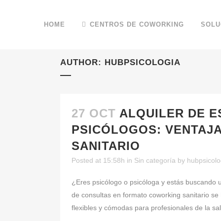
HOME
CENTROS DE COWORKING
SOLU
AUTHOR: HUBPSICOLOGIA
27 OCT
ALQUILER DE E
PSICÓLOGOS: VENTAJ
SANITARIO
Posted at 15:58h
in
Sin categoría
by
hubpsicolo
¿Eres psicólogo o psicóloga y estás buscando u
de consultas en formato coworking sanitario se
flexibles y cómodas para profesionales de la s