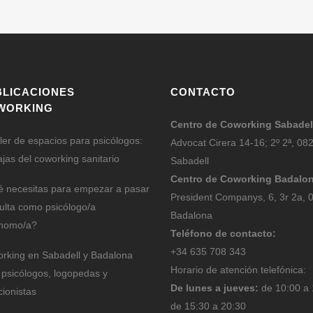
BLICACIONES
CONTACTO
WORKING
Centro de Coworking Sabadel
iler de espacios para psicólogos:
Advocat Cirera 14-16; 2º 2ª, 08
ajas del coworking sanitario
Sabadell
Centro de Coworking Badalo
 necesitas para empezar a pasar
President Companys, 6, 3r 2a, 
ulta como psicólogo/a
Badalona
nomo/a?
Teléfono de contacto:
+34 635 708 343
rking en Sabadell y Badalona
Horario de atención telefónica:
 psicólogos, logopedas y
De lunes a jueves:
de 10:00 a 
cionistas
de 15:30 a 20:30