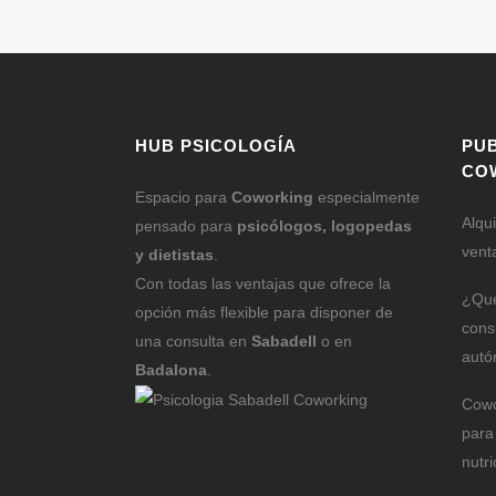
HUB PSICOLOGÍA
PU
CO
Espacio para
Coworking
especialmente
Alqu
pensado para
psicólogos, logopedas
vent
y dietistas
.
Con todas las ventajas que ofrece la
¿Qué
opción más flexible para disponer de
cons
una consulta en
Sabadell
o en
autó
Badalona
.
Cowo
para
nutri