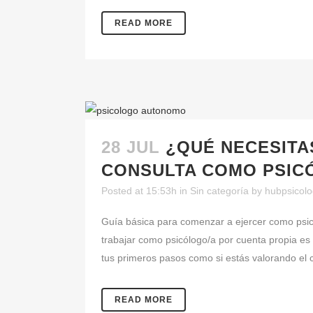
READ MORE
28 JUL
¿QUÉ NECESITA
CONSULTA COMO PSIC
Posted at 15:53h
in
Sin categoría
by
hubpsicolo
Guía básica para comenzar a ejercer como psic
trabajar como psicólogo/a por cuenta propia es 
tus primeros pasos como si estás valorando el c
READ MORE