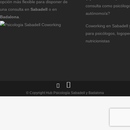
opción más flexible para disponer de
consulta como psicólog
una consulta en
Sabadell
o en
autónomo/a?
Badalona
.
Coworking en Sabadell 
para psicólogos, logope
nutricionistas
© Copyright Hub Psicología Sabadell y Badalona