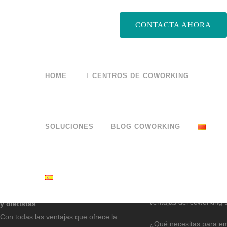
CONTACTA AHORA
FINALIZAR COMPRA
HOME
CENTROS DE COWORKING
SOLUCIONES
BLOG COWORKING
HUB PSICOLOGÍA
PUBLICACIONES
COWORKING
Espacio para
Coworking
especialmente
Alquiler de espacios par
pensado para
psicólogos, logopedas
ventajas del coworking s
y dietistas
.
Con todas las ventajas que ofrece la
¿Qué necesitas para e